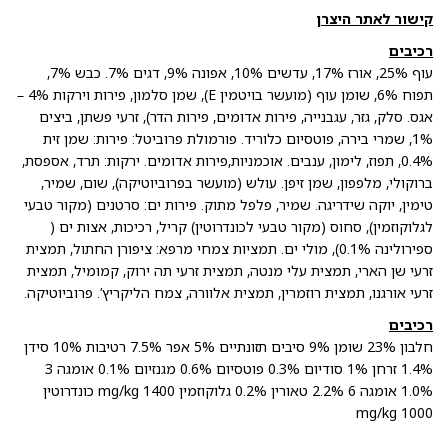
קישור לאתר היצרן
רכיבים
עוף 25%, אורז 17%, עדשים 10%, אפונה 9%, דגים 7%. כבש 7%,
תפוח 6%, שומן עוף (מועשר בויטמין E), שמן סלמון, פירות וירקות 4% –
אגס. סלק, גזר, עגבנייה, פירות אדומים, פירות הדר), זרעי פשתן, ביצים
1%, שמרי בירה, פוטסיום כלוריד. פורמולת פרוביטל: פירות: שמן זית
0.4%, תפוז, לימון, ענבים. אוכמניות,פירות אדומים. ירקות: תרד, אספסת,
ברוקולי, מלפפון, שמן זיפן. עולש (מועשר בפרוביוטיקה), שום, שמיר,
טימין, יוקה שידריגה. שמיר, פלפל מתוק. פירות ים: סרטנים (מקור טבעי
לגלוקוזמין), סחוס (מקור טבעי לכונדרוטין) קריל, רכיכות, אצות ים (
ספירולינה 0.1%), מולי ים. תמציות צמחי מרפא: ציפורן החתול, תמצית
זרעי שן הארי, תמצית עלי מנטה, תמצית זרעי תה ירוק, קמומיל, תמצית
זרעי אורגנו, תמצית רוזמרין, תמצית אלוורה, צמח הליקריץ’. פרוביוטיקה.
רכיבים
חלבון 23% שומן 9% סיבים תזונתיים 5% אפר 7.5% רטיבות 10% סידן
1.4% זרחן 1% סודיום 0.3% פוטסיום 0.6% מגנזיום 0.1% אומגה 3
1.0% אומגה 6 2.2% טאורין 0.2% גלוקוזמין 1400 mg/kg כונדרוטין
1000 mg/kg