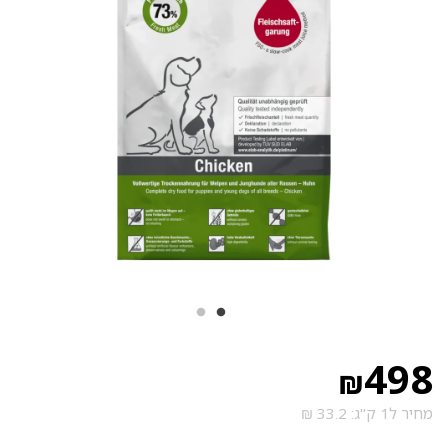
498
₪
מחיר ל1 ק"ג: 33.2 ₪