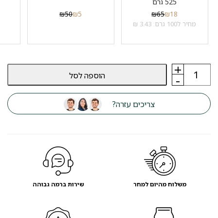
525 גרם
₪
50
₪
5
₪
65
₪
18
מחיר ל100 גרם: 3.43 ₪
+
כמות
הוספה לסל
של
-
אוכל
לכלבים
פלטינום
צריכים עזרה?
PLATINUM
גורים
עוף
ואורז
15
ק"ג
משלוח מהיום למחר
שירות ברמה גבוהה