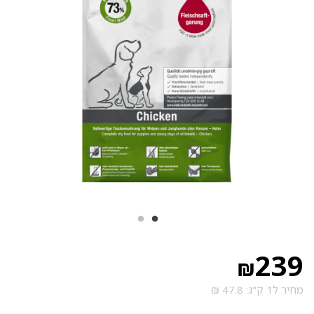
239
₪
מחיר ל1 ק"ג: 47.8 ₪