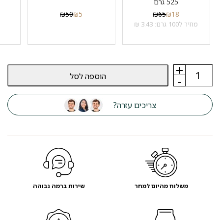
525 גרם
₪
50
₪
5
₪
65
₪
18
מחיר ל100 גרם: 3.43 ₪
+
כמות
הוספה לסל
של
-
אוכל
לכלבים
פלטינום
צריכים עזרה?
PLATINUM
גורים
עוף
ואורז
5
ק"ג
משלוח מהיום למחר
שירות ברמה גבוהה