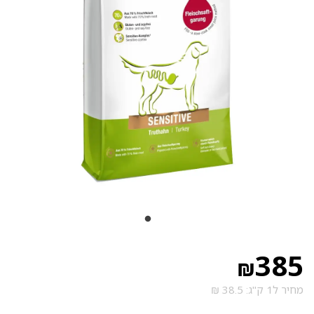
385
₪
מחיר ל1 ק"ג: 38.5 ₪