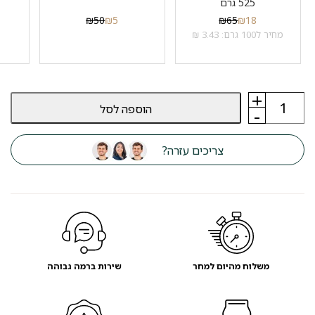
525 גרם
₪
50
₪
5
₪
65
₪
18
מחיר ל100 גרם: 3.43 ₪
+
כמות
הוספה לסל
של
-
אוכל
לכלבים
פלטינום
צריכים עזרה?
PLATINUM
סנסטיב
הודו
ואורז
10
ק"ג
משלוח מהיום למחר
שירות ברמה גבוהה