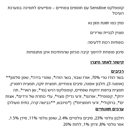
קומפלקס Sensitive עם תוספים צמחיים – מסייעים לתמיכה במערכת
העיכול
מזין כמו תזונת מזון נא
מצוין לבניית שרירים
כופתיות רכות ללעיסה
סיכון מופחת להיפוך קיבה מכיוון שהחתיכות אינן מתנפחות
קישור לאתר היצרן
רכיבים
בשר הודו טרי 70%, אורז שבור, בשר הודו*, שמרי בירה*, שמן סלמון**
(אומגה 3), חלבון אפונה, סיבים צמחיים, תמצית יוקה, תמצית רוזמרין,
תמצית צדפות ירוקות שפתיים, קומפלקס רגיש (גזר*, שן הארי*, תה
ירוק*, קמומיל*, אורגנו*, זרעי גדילן מצוי*, עלי כותרת של ורדים*, אצות
ים*, ברוקולי*, זרעי חמוציות*). (*מיובש, **כבישה קרה, כתית מעולה)
ערכים תזונתיים
חלבון גולמי 23%, סיבים גולמיים 2.4%, שומן גולמי 11%, סידן 1.5%,
אפר גולמי 8%, זרחן 1%, לחות 20%