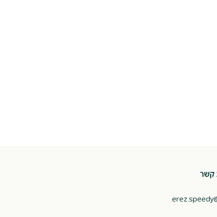
 קשר
erez.speedy