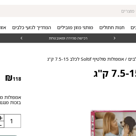
ים
חנות חתולים
מותגי מזון מובילים
המדריך לגזעי כלבים
אזו
₪15
רכישה מהירה ומאובטחת
בים
/ אמפולות סולטיף Soltif לכלב 7.5-15 ק"ג
₪
118
אמפולות מו
בזכות מנגנו
+
כמות
של
-
אמפולות
סולטיף