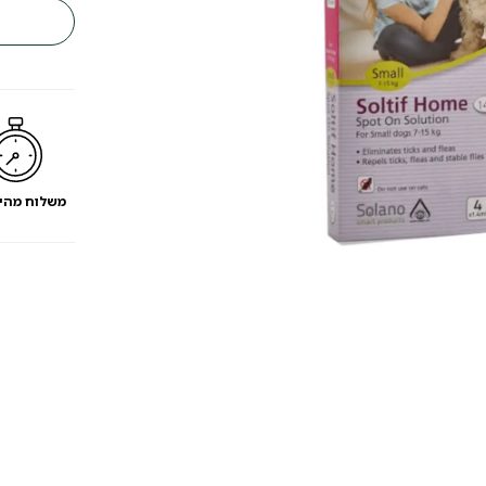
Soltif
לכלב
7.5-
15
ק"ג
משלוח מהי