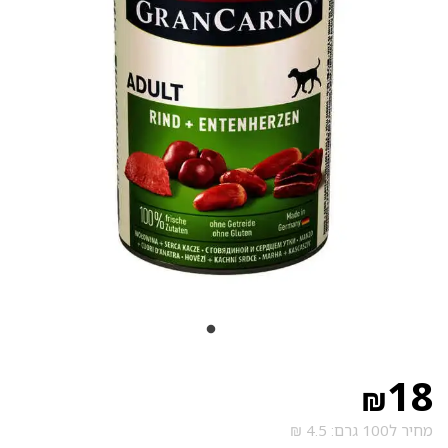
18
₪
מחיר ל100 גרם: 4.5 ₪