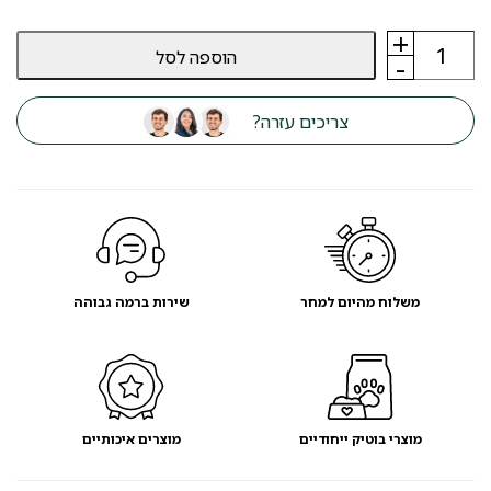
+
כמות
הוספה לסל
של
-
ארגז
צרכים
סגור
צריכים עזרה?
לחתול
פורבה
FURBA
-
מועדון
לקוחות
משלוח מהיום למחר
שירות ברמה גבוהה
מוצרי בוטיק ייחודיים
מוצרים איכותיים