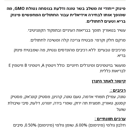
פינוק ייחודי זה משלב בשר טונה ודלעת בנוסחה נטולת GMO, מה
שהופך אותו לבחירה אידיאלית עבור החתולים המחפשים פינוק
בריא וטעים לחתולים.
עשיר בטאורין: תומך בבריאות העיניים ובתפקוד הקוגניטיבי.
מרקם חלק וקרמי: מבטיח צריכה קלה ומשיכה לחתולים.
מרכיבים טבעיים: ללא רכיבים מהונדסים גנטית, מה שמבטיח פינוק
בריא.
מועשר בויטמינים ומינרלים חיוניים: כולל ויטמין A, ויטמיני B וויטמין E
לבריאות כללית.
קישור לאתר היצרן
רכיבים :
טונה, עמילן תפוחי אדמה, טעם טונה, קרגינן, מסטיק קונג'אק, מסטיק
קסנטן, טאורין, תמצית תה ירוק, שמרי בירה, יוגורט, דלעת, סיבי שיבולת
שועל
ערכים תזונתיים :
חלבון גולמי (מינימום) 6.00%, שומן גולמי (מינימום) 0.50%, סיבים