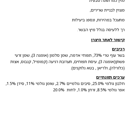
מזין כמו תזונה טבעית
מצוין לבניית שרירים,
מתעכל במהירות, ונספג ביעילות
רך ללעיסה בגלל מיץ הבשר.
קישור לאתר היצרן
רכיבים
בשר עוף טרי 73%, תפוחי אדמה, שמן סלמון (אומגה 3), שמן זרעי
פשתן(אומגה 3), עיסת תפוחים, תערובת רגיעה (קמומיל, קנבוס, אצות
(כלורלה), ולריאן , בטא גלוקנים).
ערכים תזונתיים
חלבון גולמי 25.0%, סיבים גולמיים 2.7%, שומן גולמי 11%, סידן 1.5%,
אפר גולמי 8.5%, זרחן 1.0%, לחות 20.0%