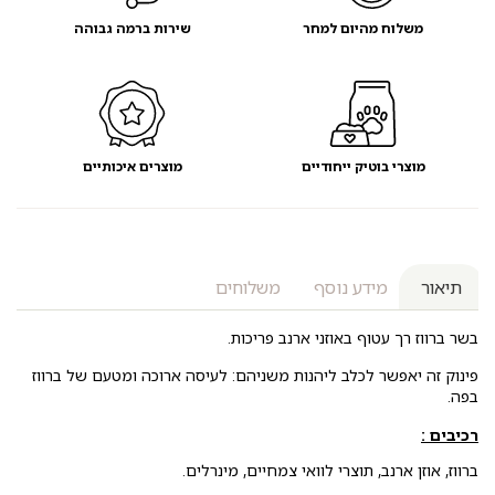
אריזת
חיסכון
משלוח מהיום למחר
שירות ברמה גבוהה
מוצרי בוטיק ייחודיים
מוצרים איכותיים
תיאור
מידע נוסף
משלוחים
בשר ברווז רך עטוף באוזני ארנב פריכות.
פינוק זה יאפשר לכלב ליהנות משניהם: לעיסה ארוכה ומטעם של ברווז
בפה.
רכיבים :
ברווז, אוזן ארנב, תוצרי לוואי צמחיים, מינרלים.