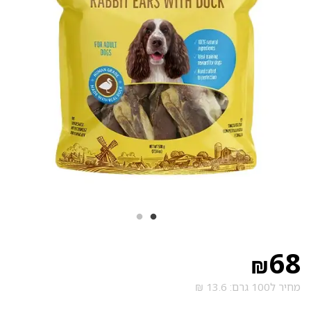
68
₪
מחיר ל100 גרם: 13.6 ₪