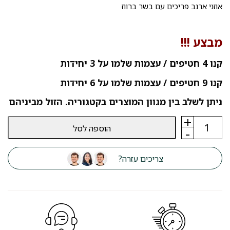
אוזני ארנב פריכים עם בשר ברווז
מבצע !!!
קנו 4 חטיפים / עצמות שלמו על 3 יחידות
קנו 9 חטיפים / עצמות שלמו על 6 יחידות
ניתן לשלב בין מגוון המוצרים בקטגוריה. הזול מביניהם
+
כמות
הוספה לסל
של
-
חטיף
כלבים
דוג
צריכים עזרה?
פסט
Dog
Fest
אוזני
ארנב
עם
בשר
ברווז