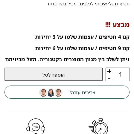
חטיף דנטלי איכותי לכלבים , מכיל בשר ברווז
מבצע !!!
קנו 4 חטיפים / עצמות שלמו על 3 יחידות
קנו 9 חטיפים / עצמות שלמו על 6 יחידות
ניתן לשלב בין מגוון המוצרים בקטגוריה. הזול מביניהם
+
כמות
הוספה לסל
של
-
חטיף
כלבים
דנטלי
צריכים עזרה?
דוג
פסט
Dog
Fest
סנדוויץ'
ברווז