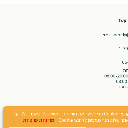
 קשר
erez.speedy
1-70
05
ת:
 סגור