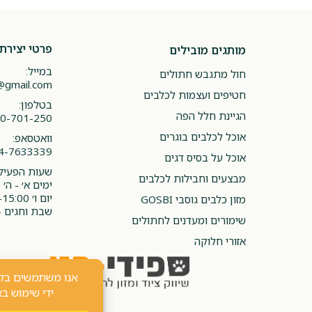
פרטי יצירת
מותגים מובילים
במייל:
חול מתגבש חתולים
@gmail.com
חטיפים ועצמות לכלבים
בטלפון:
הגיינת חלל הפה
0-701-250
אוכל לכלבים בוגרים
וואטסאפ:
4-7633339
אוכל על בסיס דגים
שעות הפעילו
מבצעים וחבילות לכלבים
ימים א׳ - ה׳ 08:00-20:00
יום ו׳ 08:00-15:00
מזון כלבים גוסבי GOSBI
שבת וחגים -
שימורים ומעדנים לחתולים
אזורי חלוקה