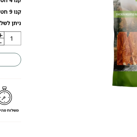
קנו 4 חטיפים / עצמות שלמו על 3 יחידות
קנו 9 חטיפים / עצמות שלמו על 6 יחידות
ניתן לשלב
+
כמות
של
-
חטיף
לכלבים
פט
לייף
מקל
לעיסה
עטוף
עוף
משלוח מהי