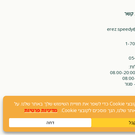
 קשר
erez.speedy
1-70
05
ת:
 סגור