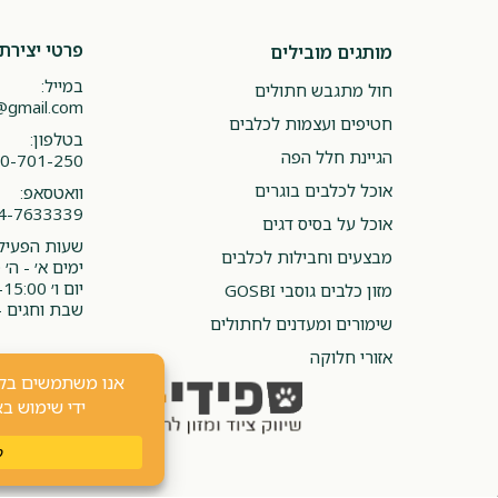
פרטי יצירת
מותגים מובילים
במייל:
חול מתגבש חתולים
@gmail.com
חטיפים ועצמות לכלבים
בטלפון:
הגיינת חלל הפה
0-701-250
אוכל לכלבים בוגרים
וואטסאפ:
4-7633339
אוכל על בסיס דגים
שעות הפעילו
מבצעים וחבילות לכלבים
ימים א׳ - ה׳ 08:00-20:00
יום ו׳ 08:00-15:00
מזון כלבים גוסבי GOSBI
שבת וחגים -
שימורים ומעדנים לחתולים
אזורי חלוקה