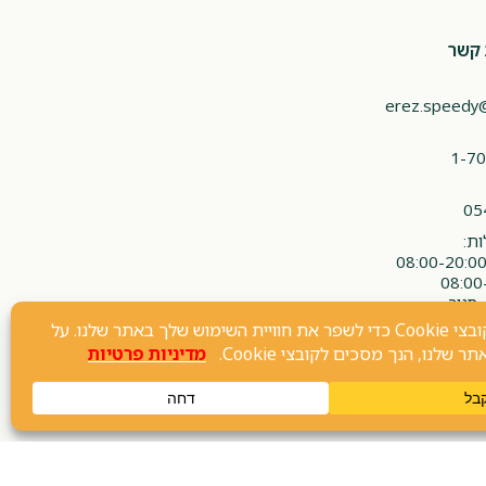
 קשר
erez.speedy
1-70
05
ת:
 סגור