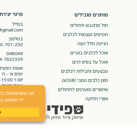
פרטי יצירת
מותגים מובילים
במייל:
חול מתגבש חתולים
@gmail.com
חטיפים ועצמות לכלבים
בטלפון:
הגיינת חלל הפה
0-701-250
אוכל לכלבים בוגרים
וואטסאפ:
4-7633339
אוכל על בסיס דגים
שעות הפעילו
מבצעים וחבילות לכלבים
ימים א׳ - ה׳ 08:00-20:00
יום ו׳ 08:00-15:00
מזון כלבים גוסבי GOSBI
שבת וחגים -
שימורים ומעדנים לחתולים
אזורי חלוקה