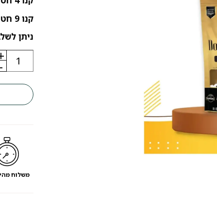
קנו 4 חטיפים / עצמות שלמו על 3 יחידות
קנו 9 חטיפים / עצמות שלמו על 6 יחידות
ניתן לשלב
+
כמות
של
-
חטיף
עצם
חלב
יאק
וכורכום
לכלב
בינוני
משלוח מהי