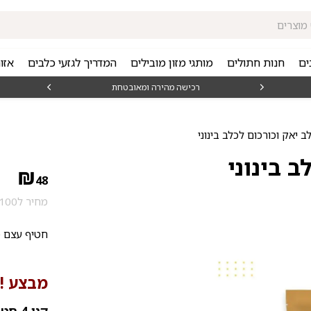
ים
חנות חתולים
מותגי מזון מובילים
המדריך לגזעי כלבים
אזו
₪15
רכישה מהירה ומאובטחת
 יאק וכורכום לכלב בינוני
 בינוני
₪
48
מחיר ל100 גרם: 34.29 ₪
חטיף עצם כל
מבצע !!