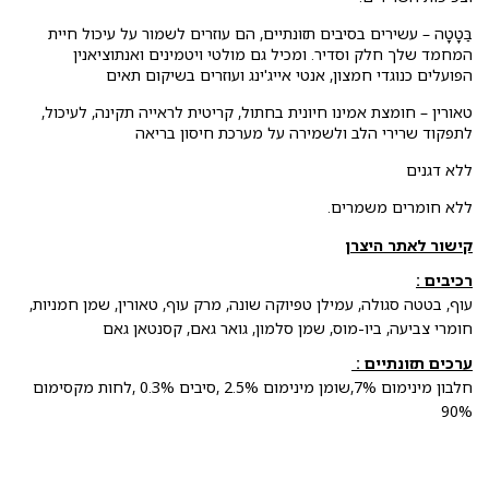
בַּטָטָה – עשירים בסיבים תזונתיים, הם עוזרים לשמור על עיכול חיית
המחמד שלך חלק וסדיר. ומכיל גם מולטי ויטמינים ואנתוציאנין
הפועלים כנוגדי חמצון, אנטי אייג'ינג ועוזרים בשיקום תאים
טאורין – חומצת אמינו חיונית בחתול, קריטית לראייה תקינה, לעיכול,
לתפקוד שרירי הלב ולשמירה על מערכת חיסון בריאה
ללא דגנים
ללא חומרים משמרים.
קישור לאתר היצרן
רכיבים :
עוף, בטטה סגולה, עמילן טפיוקה שונה, מרק עוף, טאורין, שמן חמניות,
חומרי צביעה, ביו-מוס, שמן סלמון, גואר גאם, קסנטאן גאם
ערכים תזונתיים :
חלבון מינימום 7%,שומן מינימום 2.5% ,סיבים 0.3% ,לחות מקסימום
90%