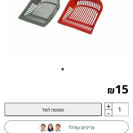
15
₪
+
כמות
הוספה לסל
של
-
כף
איסוף
צרכים
צריכים עזרה?
ענקית