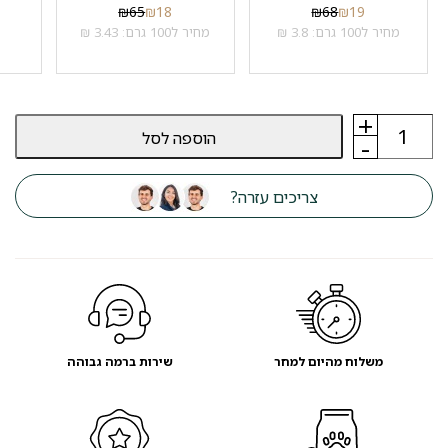
₪
65
₪
18
₪
68
₪
19
מחיר ל100 גרם: 3.8 ₪
מחיר ל100 גרם: 3.43 ₪
+
כמות
הוספה לסל
של
-
מזון
כלבים
דיבאק
צריכים עזרה?
Dibaq
ללא
דגנים
טונה
ותפוח
אדמה
משלוח מהיום למחר
שירות ברמה גבוהה