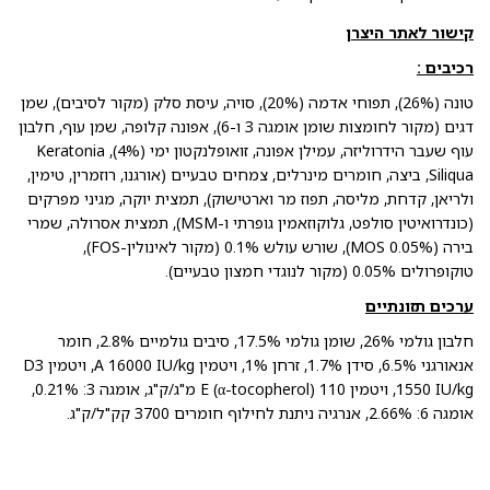
קישור לאתר היצרן
רכיבים :
טונה (26%), תפוחי אדמה (20%), סויה, עיסת סלק (מקור לסיבים), שמן
דגים (מקור לחומצות שומן אומגה 3 ו-6), אפונה קלופה, שמן עוף, חלבון
עוף שעבר הידרוליזה, עמילן אפונה, זואופלנקטון ימי (4%), Keratonia
Siliqua, ביצה, חומרים מינרלים, צמחים טבעיים (אורגנו, רוזמרין, טימין,
ולריאן, קדחת, מליסה, תפוז מר וארטישוק), תמצית יוקה, מגיני מפרקים
(כונדרואיטין סולפט, גלוקוזאמין גופרתי ו-MSM), תמצית אסרולה, שמרי
בירה (MOS 0.05%), שורש עולש 0.1% (מקור לאינולין-FOS),
טוקופרולים 0.05% (מקור לנוגדי חמצון טבעיים).
ערכים תזונתיים
חלבון גולמי 26%, שומן גולמי 17.5%, סיבים גולמיים 2.8%, חומר
אנאורגני 6.5%, סידן 1.7%, זרחן 1%, ויטמין A 16000 IU/kg, ויטמין D3
1550 IU/kg, ויטמין E (α-tocopherol) 110 מ"ג/ק"ג, אומגה 3: 0.21%,
אומגה 6: 2.66%, אנרגיה ניתנת לחילוף חומרים 3700 קק"ל/ק"ג.