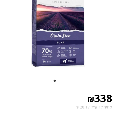
338
₪
מחיר ל1 ק"ג: 28.17 ₪