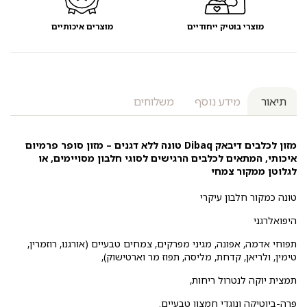
מוצרי בוטיק ייחודיים
מוצרים איכותיים
תיאור
מידע נוסף
משלוחים
מזון לכלבים דיבאק Dibaq טונה ללא דגנים – מזון סופר פרמיום
איכותי, המתאים לכלבים הרגישים לסוגי חלבון מסויימים, או
לגלוטן ממקור צמחי
טונה כמקור חלבון עיקרי
היפואלרגני
תפוחי אדמה, אפונה, מגיני מפרקים, צמחים טבעיים (אורגנו, רוזמרין,
טימין, ולריאן, קדחת, מליסה, תפוז מר וארטישוק),
תמצית יוקה לנטרול ריחות,
פרה-ביוטיקה ונוגדי חמצון טבעיים.