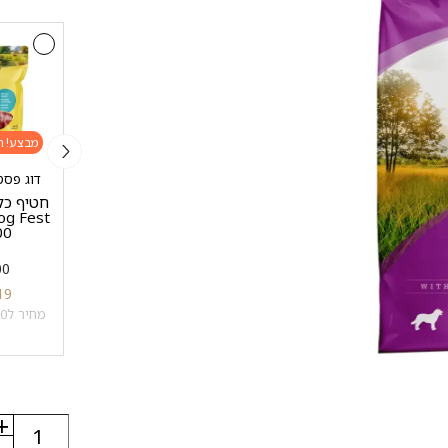
מבצע!
מבצע!
מבצע!
מן פור סאן - MEN FOR
דוג פסט - est
עי
10 מעדנים איכותיים
SAN
שיבולת
100 גרם
חטיף כל
MEN FOR SAN – שמן
500 
סלמון איכותי לכלבים
במבצע
1 ק"ג
500
₪
45
₪
10
500 מ"ל
19
מחיר ל100 מ"ל: 1 ₪
₪
98
₪
28
מחיר ל100 גרם: 3.8 ₪
מחיר ל100 מ"ל: 5.6 ₪
+
כמות
של
-