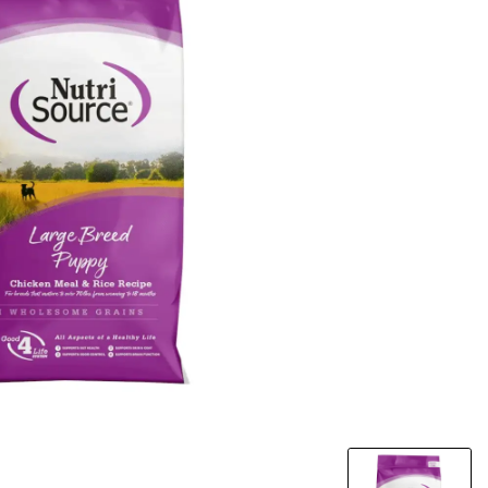
מבצע!
שמפו כלבים טב
FLAMINGO 
שועל
500 מ"ל
₪
45
₪
8
מחיר ל100 מ"ל: 1.6 ₪