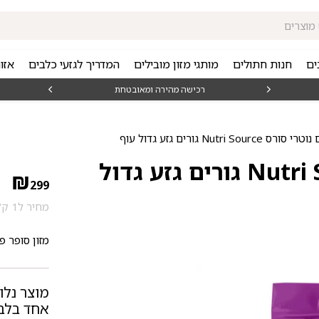
ים
חנות חתולים
מותגי מזון מובילים
המדריך לגזעי כלבים
אזו
₪15
רכישה מהירה ומאובטחת
Nutri So גורים גזע גדול עוף
מזון לכלבים נוטרי סורס Nutri Source גורים גזע גדול
₪
299
מחיר ל1 ק"ג: 25.34 ₪
מזון סופר פ
מוצר נלו
אחד בלבד