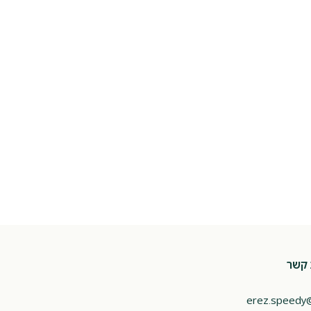
 קשר
erez.speedy