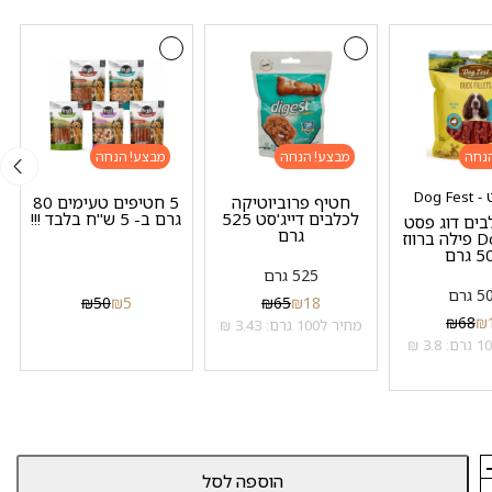
מבצע!
מבצע!
Dog F
חטיף פרוביוטיקה
5 חטיפים טעימים 80
לכלבים דייג'סט 525
גרם ב- 5 ש"ח בלבד !!!
בים דוג פסט
גרם
Dog Fest פילה ברווז
גרם
525 גרם
 גרם
₪
50
₪
5
₪
65
₪
18
₪
68
₪
מחיר ל100 גרם: 3.43 ₪
הוספה לסל