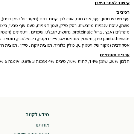
קישור לאתר היצרן
רכיבים
עוף מיובש טחון, עוף, אורז חום, אורז לבן, קמח דגים (מקור של שמן דגים),
פשתן, עיסת עגבניות מיובשות, רסק סלק, שמן חמניות, טעם עוף טבעי, ביצה
אסקורבית (מקור של ויטמין C), כולין כלוריד, תמצית יוקה , סידן , תמצית רוזמרין, תרבית שמרים
ערכים תזונתיים
חלבון 26%, שומן 14%, לחות 10%, סיבים 4% אומגה 3 0.8%, אומגה 6 3.5%
מידע לקונה
אודותנו
תקנון ותנאי שימוש