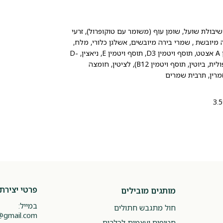
 שיבולת שועל, שומן עוף (משומר עם טוקופרול), זרעי
 מיובשת , שמרי בירה מיובשים, אשלגן כלורי, מלח,
מינרלים (אבץ , ברזל proteinate, נחושת, קובלט, שמרים , ויטמינים (ויטמין A אצטט, תוסף ויטמין D3, תוסף ויטמין E, ניאצין, D-
pantothenate סידן, תיאמין מונוניטראט, פיירידוקסין, ריבופלאבין, חומצה פולית, ביוטין, תוסף ויטמין B12), לציטין, חומצה
פרטי יצירת
מותגים מובילים
במייל:
חול מתגבש חתולים
@gmail.com
חטיפים ועצמות לכלבים