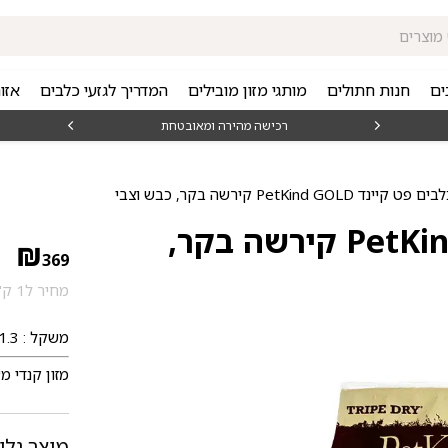
ים
חנות חתולים
מותגי מזון מובילים
המדריך לגזעי כלבים
אזו
₪15
רכישה מהירה ומאובטחת
ד PetKind GOLD קירשה בקר, כבש וצבי
מזון לכלבים פט קיינד PetKind GOLD קירשה בקר,
₪
369
מחיר ל1 ק"ג: 32.65 ₪
משקל : 11.3 ק"ג
מזון קנדי מ
מוצר נלו