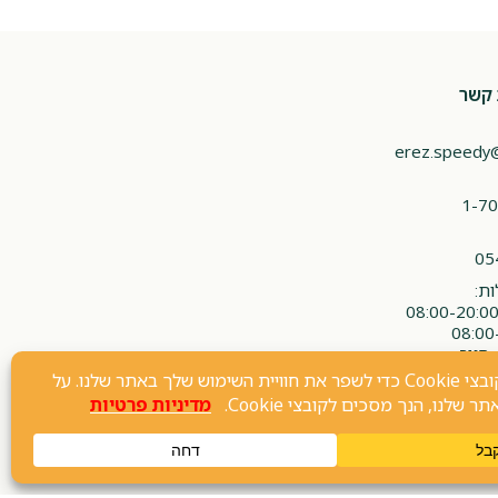
 קשר
erez.speedy
1-70
05
ת:
 סגור