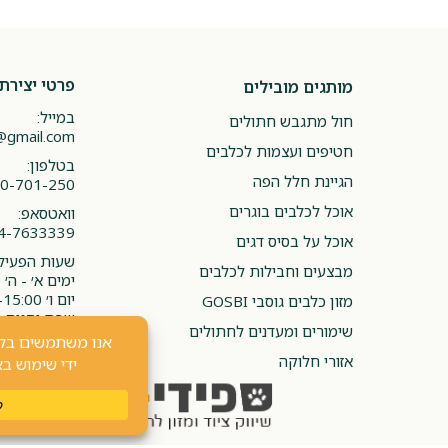
פרטי יצירת
מותגים מובילים
במייל:
חול מתגבש חתולים
@gmail.com
חטיפים ועצמות לכלבים
בטלפון:
הגיינת חלל הפה
0-701-250
אוכל לכלבים בוגרים
וואטסאפ:
4-7633339
אוכל על בסיס דגים
שעות הפעילו
מבצעים וחבילות לכלבים
ימים א׳ - ה׳ 08:00-20:00
יום ו׳ 08:00-15:00
מזון כלבים גוסבי GOSBI
שבת וחגים -
שימורים ומעדנים לחתולים
אזורי חלוקה