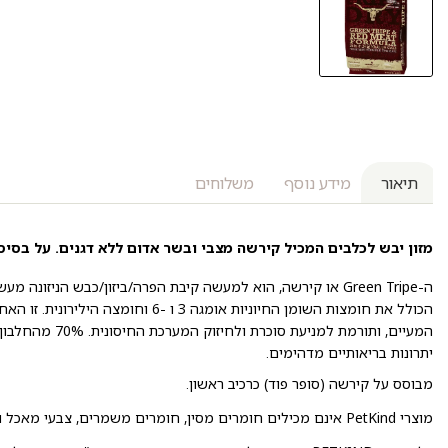
תיאור
מידע נוסף
משלוחים
מזון יבש לכלבים המכיל קירשה מצבי ובשר אדום ללא דגנים. על בסיס
ה-Green Tripe או קירשה, הוא למעשה קיבת הפרה/ביזון/כבש הניזונה
הכולל את חומצות השומן החיוניות אומגה 3 
יתרונות בריאותיים מדהימים.
מבוסס על קירשה (סופר פוד) כרכיב ראשון.
מוצרי PetKind אינם מכילים חומרים מסין, חומרים משמרים, צבעי מאכל וחומרי טעם וריח מלאכותיים.