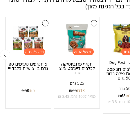
 בכל הזמנת מזון)
מבצע!
מבצע!
Dog F
חטיף פרוביוטיקה
5 חטיפים טעימים 80
לכלבים דייג'סט 525
גרם ב- 5 ש"ח בלבד !!!
בים דוג פסט
גרם
Dog Fest פילה ברווז
גרם
525 גרם
 גרם
₪
50
₪
5
₪
65
₪
18
₪
68
₪
מחיר ל100 גרם: 3.43 ₪