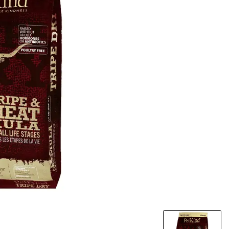
מבצע!
שמפו כלבים טב
FLAMINGO 
שועל
500 מ"ל
₪
45
₪
8
מחיר ל100 מ"ל: 1.6 ₪