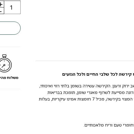
+
כמות
של
-
מזון
לכלבים
פט
קיינד
PetKind
GOLD
קירשה
בקר,
כבש
וצבי
 קירשה לכל שלבי החיים ולכל הגזעים
משלוח מהי
 מעשב ירוק ורענן. הקירשה עשירה בשומן בלתי רווי ואיכותי,
ו -6 וחומצה הילירונית. זו האחרונה מסייעת לשרוף מאגרי שומן, תומכת בבריאות
המעיים, ותורמת למניעת סוכרת ולחיזוק המערכת החיסונית. 70% מהחלבון המצוי בקירשה, מכיל 7 חומצות אמינו עיקריות, בעלות