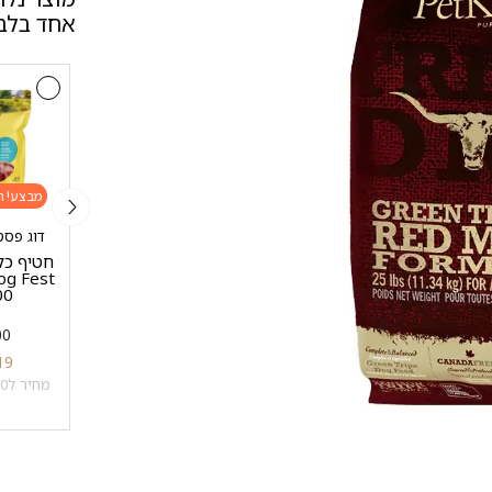
אחד בלבד
מבצע!
מבצע!
מבצע!
מן פור סאן - MEN FOR
דוג פסט - est
עי
10 מעדנים איכותיים
SAN
שיבולת
100 גרם
חטיף כל
MEN FOR SAN – שמן
500 
סלמון איכותי לכלבים
במבצע
1 ק"ג
500
₪
45
₪
10
500 מ"ל
19
מחיר ל100 מ"ל: 1 ₪
₪
98
₪
28
מחיר ל100 גרם: 3.8 ₪
מחיר ל100 מ"ל: 5.6 ₪