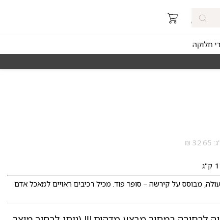
רי חלוקה
מאז 1998
משלוחים מהירים חינם באזורי החלוקה 
עולה, מבוסס על קירשה – סופר פוד. מכיל רכיבים ראויים למאכל אדם
וה לבחירה במחיר מבצע מדהים !!! (ניתן לבחור מוצר