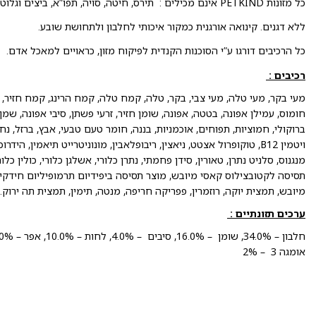
כל מזונות PETKIND אינם מכילים : תירס, חיטה, סויה, תפו”א, ביצים וגלוטן.
ללא דגנים. קינואה אורגנית כמקור איכותי לחלבון ולתחושת שובע.
כל הרכיבים דורגו ע”י הסוכנות הקנדית לפיקוח מזון, כראויים למאכל אדם.
רכיבים :
מעי בקר, מעי טלה, מעי צבי, בקר, טלה, קמח טלה, קמח הרינג, קמח חזיר,
חומוס, עמילן אפונה, בטטה, אפונה, שומן חזיר, זרעי פשתן, סיבי אפונה, שמ
ויטמין B12, טוקופרול אצטט, ניאצין, ריבופלאבין, מונוניטרייט תיאמין, 
מנגנוס, סלניט נתרן, טאורין, סידן פחמתי, נתרן כלורי, אשלגן כלורי, כולין 
תסיסה לקטובצילוס קאסי מיובש, מוצר תסיסה ביפידיום תרמופיליום חידקי 
מיובש, תמצית יוקה, רוזמרין, פפריקה חריפה, מנטה, תימין, תמצית תה ירוק.
ערכים תזונתיים :
אומגה 3 – 2%