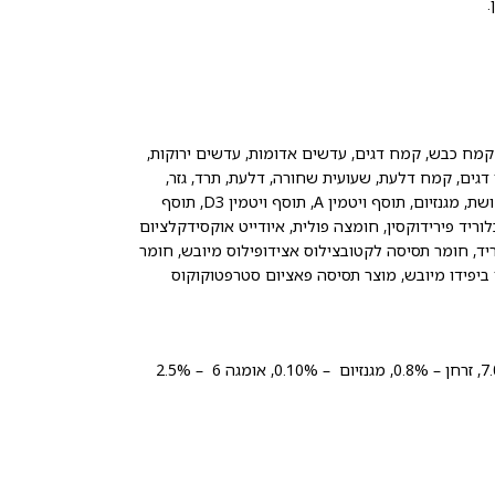
 קמח כבש, קמח דגים, עדשים אדומות, עדשים ירוקות,
ן דגים, קמח דלעת, שעועית שחורה, דלעת, תרד, גזר,
ברוקולי, חמוציות, תפוחים, אוכמניות, בננה, חומר טעם טבעי, אבץ, ברזל, נחושת, מגנזיום, תוסף ויטמין A, תוסף ויטמין D3, תוסף
הידרוכלוריד פירידוקסין, חומצה פולית, איודייט אוקסידקלציום
כלוריד, חומר תסיסה לקטובצילוס אצידופילוס מיובש, חומר
ביפידו מיובש, מוצר תסיסה פאציום סטרפטוקוקוס
חלבון – 34.0%, שומן – 16.0%, סיבים – 4.0%, לחות – 10.0%, אפר – 7.0%, זרחן – 0.8%, מגנזיום – 0.10%, אומגה 6 – 2.5%