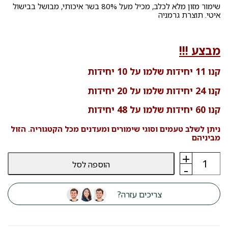
שימור מזון מלא לכלב, מכיל מעל 80% בשר איכותי, מבושל בבישול
איטי. תוצרת גרמניה
מבצע !!!
קנו 11 יחידות שלמו על 10 יחידות
קנו 24 יחידות שלמו על 20 יחידות
קנו 60 יחידות שלמו על 48 יחידות
ניתן לשלב טעמים וסוגי שימורים ומעדנים מכל הקטגוריה. הזול
מביניהם
+
כמות
הוספה לסל
של
-
מזון
רטוב
לכלבים
צריכים עזרה?
פלטינום
PLATINUM
חזיר
איברי