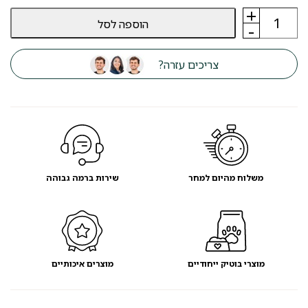
+
כמות
הוספה לסל
של
-
מיטה
לכלב
מון
צריכים עזרה?
אפור
כתום
63
ס"מ
-
מועדון
לקוחות
משלוח מהיום למחר
שירות ברמה גבוהה
מוצרי בוטיק ייחודיים
מוצרים איכותיים