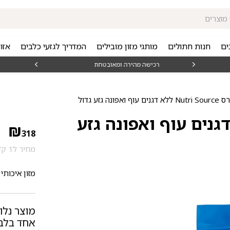
ים
חנות חתולים
מותגי מזון מובילים
המדריך לגזעי כלבים
אזו
מאז 1998
משלוח
פונה גזע גדול
 Nutri Source ללא דגנים עוף ואפונה גזע
₪
318
מחיר ל1 ק"ג: 26.95 ₪
מזון איכותי
מוצר נלו
אחד בלבד