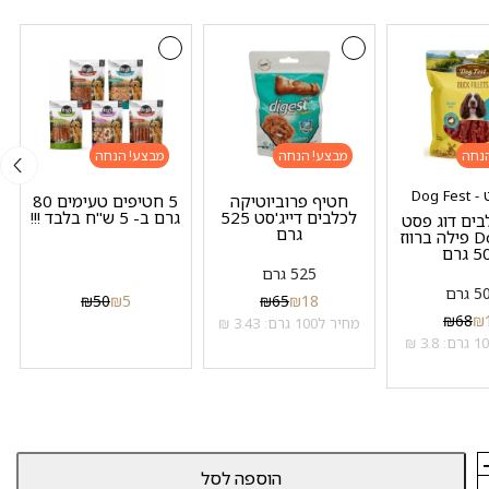
מבצע!
מבצע!
Dog F
חטיף פרוביוטיקה
5 חטיפים טעימים 80
לכלבים דייג'סט 525
גרם ב- 5 ש"ח בלבד !!!
בים דוג פסט
גרם
Dog Fest פילה ברווז
גרם
525 גרם
 גרם
₪
50
₪
5
₪
65
₪
18
₪
68
₪
מחיר ל100 גרם: 3.43 ₪
הוספה לסל