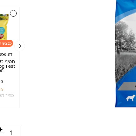
מבצע!
מבצע!
מבצע!
מן פור סאן - MEN FOR
דוג פסט - est
עי
10 מעדנים איכותיים
SAN
שיבולת
100 גרם
חטיף כל
MEN FOR SAN – שמן
500 
סלמון איכותי לכלבים
במבצע
1 ק"ג
500
₪
45
₪
10
500 מ"ל
19
מחיר ל100 מ"ל: 1 ₪
₪
98
₪
28
מחיר ל100 גרם: 3.8 ₪
מחיר ל100 מ"ל: 5.6 ₪
+
כמות
של
-