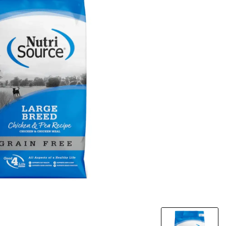
מבצע!
שמפו כלבים טב
FLAMINGO 
שועל
500 מ"ל
₪
45
₪
8
מחיר ל100 מ"ל: 1.6 ₪