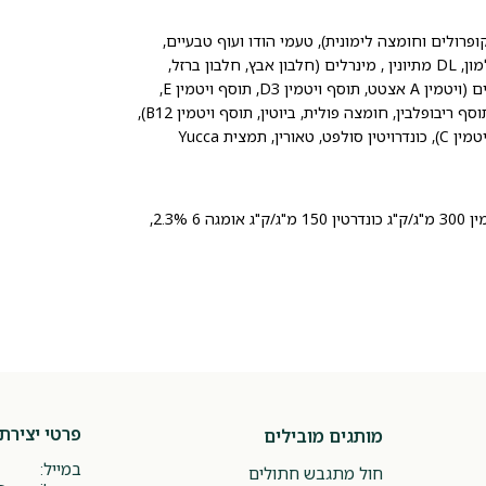
פרולים וחומצה לימונית), טעמי הודו ועוף טבעיים,
עמילן טפיוקה, אשלגן כלוריד, סידן פחמתי, שמרים יבשים, מלח, ארוחת סלמון, DL מתיונין , מינרלים (חלבון אבץ, חלבון ברזל,
חלבון נחושת, חלבון מנגן, חלבון קובלט, שמרי סלניום), כולין כלוריד, ויטמינים (ויטמין A אצטט, תוסף ויטמין D3, תוסף ויטמין E,
ניאצין, פנטותנאט d-סידן, תיאמין mononitrate, pyridoxine הידרוכלוריד, תוסף ריבופלבין, חומצה פולית, ביוטין, תוסף ויטמין B12),
גלוקוזאמין הידרוכלוריד, חומצה לקטית, ל-אסקורביל-2-פוליפוספט (מקור ויטמין C), כונדרויטין סולפט, טאורין, תמצית Yucca
חלבון 25% שומן 14% לחות 10% סיבים 6% אפר 7.9% סידן 1.5% גלוקוזמין 300 מ"ג/ק"ג כונדרטין 150 מ"ג/ק"ג אומגה 6 2.3%,
פרטי יצירת
מותגים מובילים
במייל:
חול מתגבש חתולים