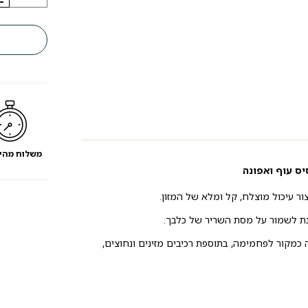
נוטרי
סורס
Nutri
Source
ללא
דגנים
עוף
ואפונה
גזע
גדול
משלוח מהי
יס עוף ואפונה
ר עיכול מוצלח, קל ומלא של המזון.
נת לשמור על מסת השריר של כלבך.
כמקור לפחמימה, בתוספת רכיבים מזינים ונחוצים,