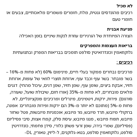
לא מכיל
רכיבים מהונדסים גנטית, מלח, חומרים משמרים מלאכותיים, צבעים או
חומרי טעם
מניעת אבנית
הצורה המיוחדת של הגרגירים עוזרת לנקות שיניים בזמן האכילה
בריאות העצמות והמפרקים
גלוקוזאמין וכונדרואיטין סולפט תומכים בבריאות המפרק ובתנועתיות
רכיבים :
מרכיבים נבחרים ממקור בעלי חיים, מינימום 60% (לא פחות מ-16% –
בשר מובחר: בשר עוף וכבד עוף; ארוחת תוצרי לוואי של עופות, ארוחת
חזיר, אבקת ביצים, שומן עוף, שמן חזיר, שמן דגים, עיכול מהחי). דגנים
מלאים מובחרים, לא פחות מ-35% (אורז חום, שיבולת שועל, שעורה,
סורגום). פירות, ירקות, ויטמינים, מינרלים ומרכיבים פונקציונליים, לא
פחות מ-5% (מתוכם לא יותר מ-3% הם ירקות ופירות מובחרים: אפונה,
ברוקולי מיובש, תרד מיובש, גזר מיובש, אוכמניות מיובשות, פטל שחור
מיובש, תפוח מיובש , מנגו מיובש, עיסת סלק, קמח אצות, סיבי פסיליום
(פסיליום), שמרי בירה, שמן זרעי פשתן כלורי, סידן פחמתי, כונדרויטין
סולפט, גלוקוזאמין סולפט, בטא-גלוקנים, ל-ליזין, טאורין, DL-