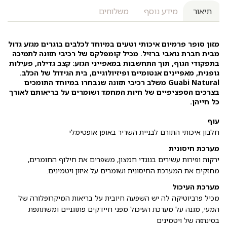
תיאור
מידע נוסף
משלוחים
מזון סופר פרמיום איכותי וטעים במיוחד לכלבים בוגרים מגזע גדול
מבית חברת גואבי ברזיל. מכיל קומפלקס של רכיבי תזונה לתמיכה
בתפקודי הגוף, תוך התחשבות במאפייני הגזע: קצב גדילה, פעילות
גופנית, מאפיינים אנטומיים ופיזיולוגיים, בית הגידול של הכלב.
Guabi Natural משלב רכיבי תזונה שנבחרו במיוחד התומכים
בצרכים הספציפיים של חיות המחמד ושומרים על בריאותם לאורך
כל חייהן.
עוף
חלבון איכותי התורם לבניית השריר באופן אופטימלי
מערכת חיסונית
ירקות ופירות עשירים בנוגדי חמצון, משפרים את חילוף החומרים,
מחזקים את המערכת החיסונית ושומרים על איזון ויטמינים.
מערכת העיכול
מכיל פרביוטיקה לה יש השפעה חיובית על בריאות המיקרופלורה של
המעי, מגנה על מערכת העיכול מפני חיידקים פתוגניים ומשתתפת
בסינתזה של ויטמינים