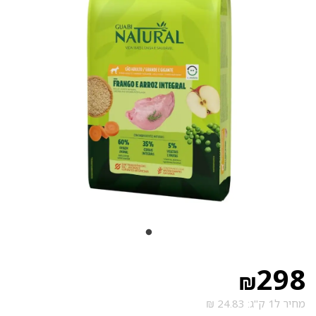
298
₪
מחיר ל1 ק"ג: 24.83 ₪