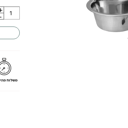
+
כמות
של
-
סטנד
קערות
נירוסטה
לכלב
משלוח מהי