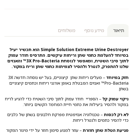
תיאור
מידע נוסף
משלוחים
Simple Solution Extreme Urine Destroyer הוא תכשיר יעיל
במיוחד להעלמת כתמי שתן וריחות עיקשים. התרסיס חודר עמוק
לתוך סיבי השטיח, ומאפשר לנוסחת 3X Pro-Bacteria™ והאנזים
שלנו להתפרק, לנטרל ולהסיר לצמיתות כתמי שתן וריח במקור.
חזק במיוחד
– מעלים ריחות שתן קיצוניים, בעל יש נוסחה חדשה 3X
Pro-Bacteria™ ואנזים המבטלת באופן אורגני ריחות וכתמים קיצוניים
בשתן.
ניקוי עמוק קל
– הספריי חודר עמוק לתוך סיבי השטיח כדי להגיע לריח
במקור ולהסיר ביעילות את כתמי חיית המחמד הקשים ביותר.
לא רק לכסות
– טכנולוגיה אנזימטית מפרקת חלבונים בשתן של כלבים
כדי להסיר כתמים ולנטרל ריחות.
מניעת הטלת שתן חוזרת
– עוזר למנוע סימון חוזר על ידי מיגור המקור