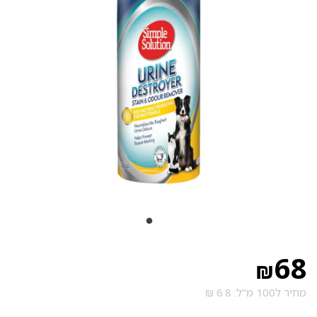
68
₪
מחיר ל100 מ"ל: 6.8 ₪