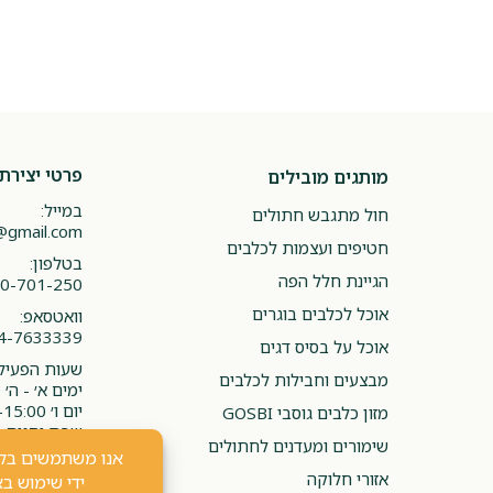
פרטי יצירת
מותגים מובילים
במייל:
חול מתגבש חתולים
@gmail.com
חטיפים ועצמות לכלבים
בטלפון:
הגיינת חלל הפה
0-701-250
אוכל לכלבים בוגרים
וואטסאפ:
4-7633339
אוכל על בסיס דגים
שעות הפעילו
מבצעים וחבילות לכלבים
ימים א׳ - ה׳ 08:00-20:00
יום ו׳ 08:00-15:00
מזון כלבים גוסבי GOSBI
שבת וחגים -
שימורים ומעדנים לחתולים
אזורי חלוקה