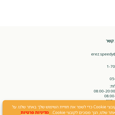
 קשר
erez.speedy
1-70
05
ת:
 סגור