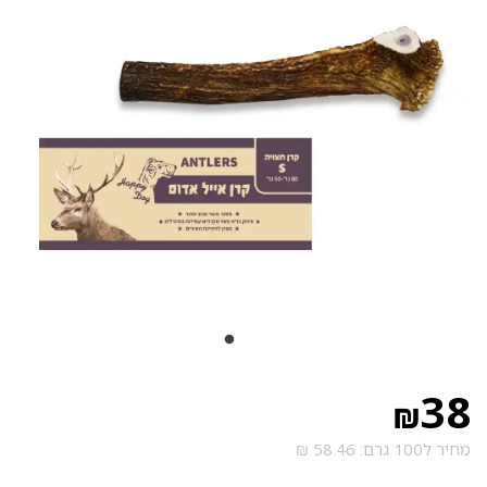
38
₪
מחיר ל100 גרם: 58.46 ₪