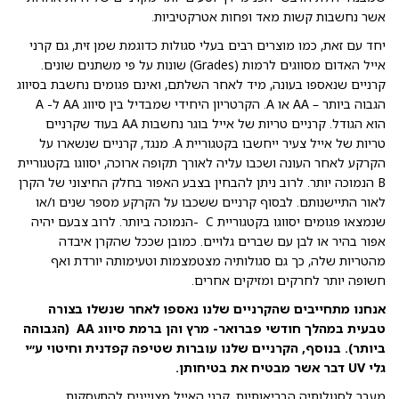
אשר נחשבות קשות מאד ופחות אטרקטיביות.
יחד עם זאת, כמו מוצרים רבים בעלי סגולות כדוגמת שמן זית, גם קרני
אייל האדום מסווגים לרמות (Grades) שונות על פי משתנים שונים.
קרניים שנאספו בעונה, מיד לאחר השלתם, ואינם פגומים נחשבת בסיווג
הגבוה ביותר – AA או A. הקרטריון היחידי שמבדיל בין סיווג AA ל- A
הוא הגודל. קרניים טריות של אייל בוגר נחשבות AA בעוד שקרניים
טריות של אייל צעיר ייחשבו בקטגוריית A. מנגד, קרניים שנשארו על
הקרקע לאחר העונה ושכבו עליה לאורך תקופה ארוכה, יסווגו בקטגוריית
B הנמוכה יותר. לרוב ניתן להבחין בצבע האפור בחלק החיצוני של הקרן
לאור התיישנותם. לבסוף קרניים ששכבו על הקרקע מספר שנים ו/או
שנמצאו פגומים יסווגו בקטגוריית C -הנמוכה ביותר. לרוב צבעם יהיה
אפור בהיר או לבן עם שברים גלויים. כמובן שככל שהקרן איבדה
מהטריות שלה, כך גם סגולותיה מצטמצמות וטעימותה יורדת ואף
חשופה יותר לחרקים ומזיקים אחרים.
אנחנו מתחייבים שהקרניים שלנו נאספו לאחר שנשלו בצורה
טבעית במהלך חודשי פברואר- מרץ והן ברמת סיווג AA (הגבוהה
ביותר). בנוסף, הקרניים שלנו עוברות שטיפה קפדנית וחיטוי ע״י
גלי UV דבר אשר מבטיח את בטיחותן.
מעבר לסגולותיה הבריאותיות, קרני האייל מצויינים להתעסקות