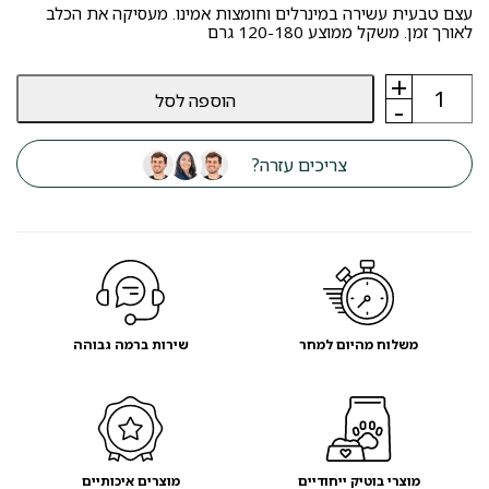
עצם טבעית עשירה במינרלים וחומצות אמינו. מעסיקה את הכלב
לאורך זמן. משקל ממוצע 120-180 גרם
+
כמות
הוספה לסל
של
-
קרן
אייל
אדום
צריכים עזרה?
חצויה
S
סיווג
AA
-
מועדון
לקוחות
משלוח מהיום למחר
שירות ברמה גבוהה
מוצרי בוטיק ייחודיים
מוצרים איכותיים