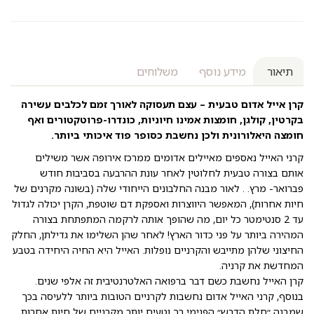
תיאור
מידע נוסף
משלוחים
קרן אייל אדום טבעית – עצם תעסוקה לאורך זמם לכלבים עשירה
בקרטין, קולגן, חומצות אמינו חיוניות, כונדרו-פרוטקטורים ואף
חומצה היאלורונית ולכן נחשבת כסופר פוד איכותי ביותר.
קרני האייל נאספים מאיילים אדומים ממרכז אירופה אשר משילים
אותם בצורה טבעית לחלוטין לאחר עונת ההרבעה בסביבות חודש
פברואר- מרץ. . לאור מבנה החלבונים הייחודי שלה (בשונה מקרנים של
חיות אחרות), המאפשר היווצרות ואספקת דם שוטפת, הקרן יכולה לגדול
עד 2 סנטימטר כל יום, מה שהופך אותה לרקמה המתפתחת בצורה
המהירה ביותר על פני כדור הארץ! לאחר שהן השלימו את גדילתן, החלק
החיצוני שלהן מתייבש והקרניים נופלות. האייל היא החיה היחידה בטבע
המחדשת את קרניה.
קרן האייל נחשבת כשם דבר ברפואה האלטרנטיבית זה אלפי שנים.
בנוסף, קרני האייל אדום נחשבות לקרניים הטובות ביותר ללעיסה בכך
שמבנה ״חלת הדבש״ הפנימי רך וטעים יותר מקרניים של חיות אחרות