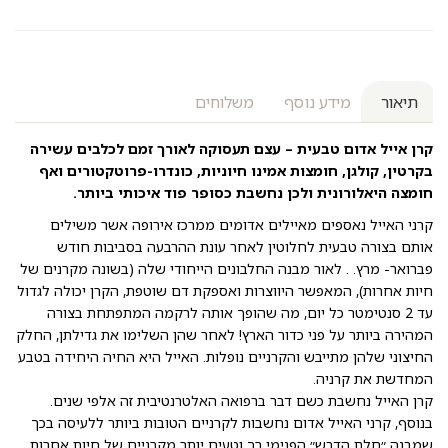
תיאור
מידע נוסף
משלוחים
קרן אייל אדום טבעית – עצם תעסוקה לאורך זמם לכלבים עשירה
בקרטין, קולגן, חומצות אמינו חיוניות, כונדרו-פרוטקטורים ואף
חומצה היאלורונית ולכן נחשבת כסופר פוד איכותי ביותר.
קרני האייל נאספים מאיילים אדומים ממרכז אירופה אשר משילים
אותם בצורה טבעית לחלוטין לאחר עונת ההרבעה בסביבות חודש
פברואר- מרץ. . לאור מבנה החלבונים הייחודי שלה (בשונה מקרנים של
חיות אחרות), המאפשר היווצרות ואספקת דם שוטפת, הקרן יכולה לגדול
עד 2 סנטימטר כל יום, מה שהופך אותה לרקמה המתפתחת בצורה
המהירה ביותר על פני כדור הארץ! לאחר שהן השלימו את גדילתן, החלק
החיצוני שלהן מתייבש והקרניים נופלות. האייל היא החיה היחידה בטבע
המחדשת את קרניה.
קרן האייל נחשבת כשם דבר ברפואה האלטרנטיבית זה אלפי שנים.
בנוסף, קרני האייל אדום נחשבות לקרניים הטובות ביותר ללעיסה בכך
שמבנה ״חלת הדבש״ הפנימי רך וטעים יותר מקרניים של חיות אחרות