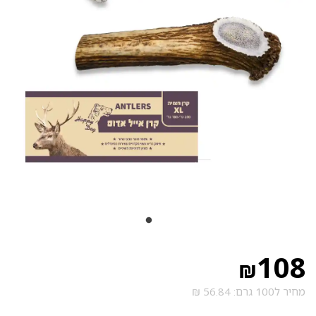
108
₪
מחיר ל100 גרם: 56.84 ₪