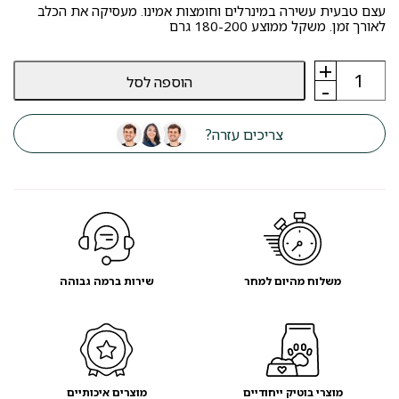
עצם טבעית עשירה במינרלים וחומצות אמינו. מעסיקה את הכלב
לאורך זמן. משקל ממוצע 180-200 גרם
+
כמות
הוספה לסל
של
-
קרן
אייל
אדום
צריכים עזרה?
חצויה
XL
סיווג
AA
-
מועדון
לקוחות
משלוח מהיום למחר
שירות ברמה גבוהה
מוצרי בוטיק ייחודיים
מוצרים איכותיים