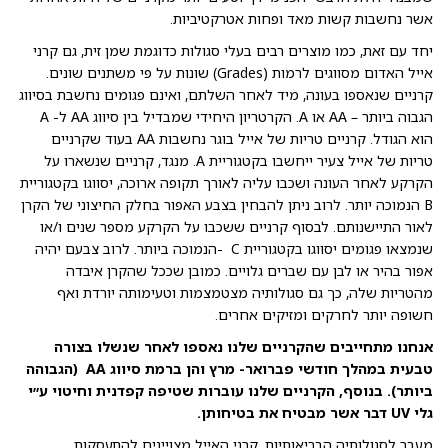
אשר נחשבות קשות מאד ופחות אטרקטיביות.
יחד עם זאת, כמו מוצרים רבים בעלי סגולות כדוגמת שמן זית, גם קרני
אייל האדום מסווגים לרמות (Grades) שונות על פי משתנים שונים.
קרניים שנאספו בעונה, מיד לאחר השלתם, ואינם פגומים נחשבת בסיווג
הגבוה ביותר – AA או A. הקרטריון היחידי שמבדיל בין סיווג AA ל- A
הוא הגודל. קרניים טריות של אייל בוגר נחשבות AA בעוד שקרניים
טריות של אייל צעיר ייחשבו בקטגוריית A. מנגד, קרניים שנשארו על
הקרקע לאחר העונה ושכבו עליה לאורך תקופה ארוכה, יסווגו בקטגוריית
B הנמוכה יותר. לרוב ניתן להבחין בצבע האפור בחלק החיצוני של הקרן
לאור התיישנותם. לבסוף קרניים ששכבו על הקרקע מספר שנים ו/או
שנמצאו פגומים יסווגו בקטגוריית C -הנמוכה ביותר. לרוב צבעם יהיה
אפור בהיר או לבן עם שברים גלויים. כמובן שככל שהקרן איבדה
מהטריות שלה, כך גם סגולותיה מצטמצמות וטעימותה יורדת ואף
חשופה יותר לחרקים ומזיקים אחרים.
אנחנו מתחייבים שהקרניים שלנו נאספו לאחר שנשלו בצורה
טבעית במהלך חודשי פברואר- מרץ והן ברמת סיווג AA (הגבוהה
ביותר). בנוסף, הקרניים שלנו עוברות שטיפה קפדנית וחיטוי ע״י
גלי UV דבר אשר מבטיח את בטיחותן.
מעבר לסגולותיה הבריאותיות, קרני האייל מצויינים להתעסקות