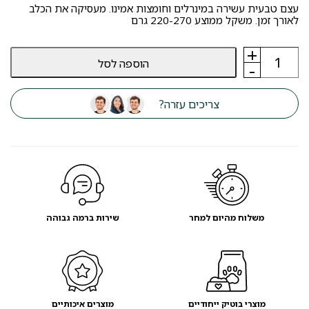
עצם טבעית עשירה במינרלים וחומצות אמינו. מעסיקה את הכלב
לאורך זמן. משקל ממוצע 220-270 גרם
+
כמות
הוספה לסל
של
-
קרן
אייל
אדום
צריכים עזרה?
שלמה
XL
סיווג
AA
-
מועדון
לקחות
משלוח מהיום למחר
שירות ברמה גבוהה
מוצרי בוטיק ייחודיים
מוצרים איכותיים