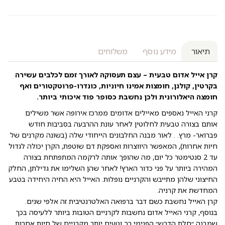
תיאור
מידע נוסף
משלוחים
קרן אייל אדום טבעית – עצם תעסוקה לאורך זמם לכלבים עשירה
בקרטין, קולגן, חומצות אמינו חיוניות, כונדרו-פרוטקטורים ואף
חומצה היאלורונית ולכן נחשבת כסופר פוד איכותי ביותר.
קרני האייל נאספים מאיילים אדומים ממרכז אירופה אשר משילים
אותם בצורה טבעית לחלוטין לאחר עונת ההרבעה בסביבות חודש
פברואר- מרץ. . לאור מבנה החלבונים הייחודי שלה (בשונה מקרנים של
חיות אחרות), המאפשר היווצרות ואספקת דם שוטפת, הקרן יכולה לגדול
עד 2 סנטימטר כל יום, מה שהופך אותה לרקמה המתפתחת בצורה
המהירה ביותר על פני כדור הארץ! לאחר שהן השלימו את גדילתן, החלק
החיצוני שלהן מתייבש והקרניים נופלות. האייל היא החיה היחידה בטבע
המחדשת את קרניה.
קרן האייל נחשבת כשם דבר ברפואה האלטרנטיבית זה אלפי שנים.
בנוסף, קרני האייל אדום נחשבות לקרניים הטובות ביותר ללעיסה בכך
שמבנה ״חלת הדבש״ הפנימי רך וטעים יותר מקרניים של חיות אחרות