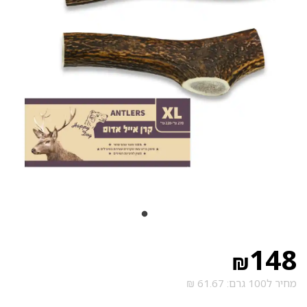
148
₪
מחיר ל100 גרם: 61.67 ₪