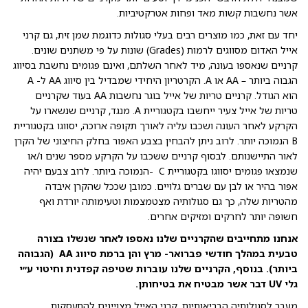
אשר נחשבות קשות מאד ופחות אטרקטיביות.
יחד עם זאת, כמו מוצרים רבים בעלי סגולות כדוגמת שמן זית, גם קרני
אייל האדום מסווגים לרמות (Grades) שונות על פי משתנים שונים.
קרניים שנאספו בעונה, מיד לאחר השלתם, ואינם פגומים נחשבת בסיווג
הגבוה ביותר – AA או A. הקרטריון היחידי שמבדיל בין סיווג AA ל- A
הוא הגודל. קרניים טריות של אייל בוגר נחשבות AA בעוד שקרניים
טריות של אייל צעיר ייחשבו בקטגוריית A. מנגד, קרניים שנשארו על
הקרקע לאחר העונה ושכבו עליה לאורך תקופה ארוכה, יסווגו בקטגוריית
B הנמוכה יותר. לרוב ניתן להבחין בצבע האפור בחלק החיצוני של הקרן
לאור התיישנותם. לבסוף קרניים ששכבו על הקרקע מספר שנים ו/או
שנמצאו פגומים יסווגו בקטגוריית C -הנמוכה ביותר. לרוב צבעם יהיה
אפור בהיר או לבן עם שברים גלויים. כמובן שככל שהקרן איבדה
מהטריות שלה, כך גם סגולותיה מצטמצמות וטעימותה יורדת ואף
חשופה יותר לחרקים ומזיקים אחרים.
אנחנו מתחייבים שהקרניים שלנו נאספו לאחר שנשלו בצורה
טבעית במהלך חודשי פברואר- מרץ והן ברמת סיווג AA (הגבוהה
ביותר). בנוסף, הקרניים שלנו עוברות שטיפה קפדנית וחיטוי ע״י
גלי UV דבר אשר מבטיח את בטיחותן.
מעבר לסגולותיה הבריאותיות, קרני האייל מצויינים להתעסקות