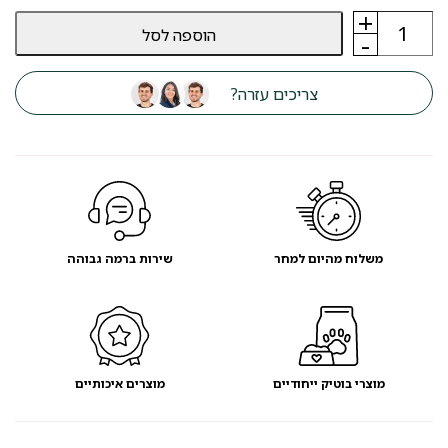
+
כמות
הוספה לסל
של
-
רצועה
מתארכת
לכלב
צריכים עזרה?
בינוני
פלקסי
flexi
פס
ניאון
צהוב
5
מ‘
-
מועדון
משלוח מהיום למחר
שירות ברמה גבוהה
לקוחות
מוצרי בוטיק ייחודיים
מוצרים איכותיים