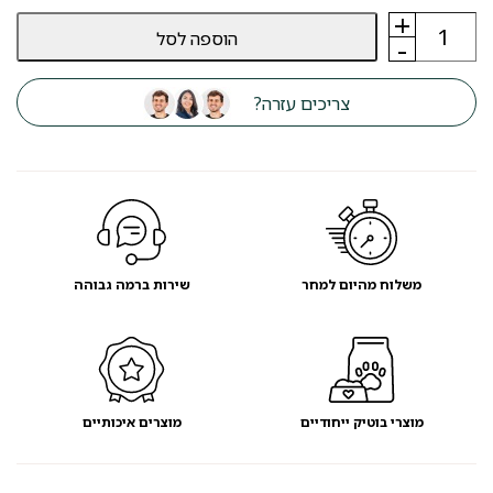
+
כמות
הוספה לסל
של
-
רצועת
מתארכת
לכלב
צריכים עזרה?
קטן
פלקסי
flexi
פאן
5
מטר
-
מועדון
לקוחות
משלוח מהיום למחר
שירות ברמה גבוהה
מוצרי בוטיק ייחודיים
מוצרים איכותיים