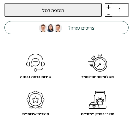
+
כמות
הוספה לסל
של
-
שרותים
גבוהים
מודרנה
צריכים עזרה?
MODERNA
למניעת
פיזור
חול
-
מועדון
לקוחות
משלוח מהיום למחר
שירות ברמה גבוהה
מוצרי בוטיק ייחודיים
מוצרים איכותיים