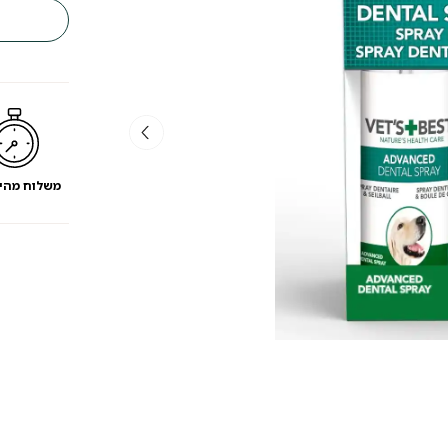
לכלבים
וט
בסט
VETS
BEST
וחבל
דנטלי
משלוח מהי