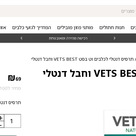
ים
חנות חתולים
מותגי מזון מובילים
המדריך לגזעי כלבים
אזו
₪15
רכישה מהירה ומאובטחת
תרסיס דנטלי לכלבים וט בסט VETS BEST וחבל דנטלי
₪
69
מחיר ל100 גרם: 57.5 ₪
תרסיס דנטל
+
כמות
של
-
תרסיס
דנטלי