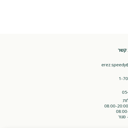
 קשר
erez.speedy
1-70
05
ת:
 סגור