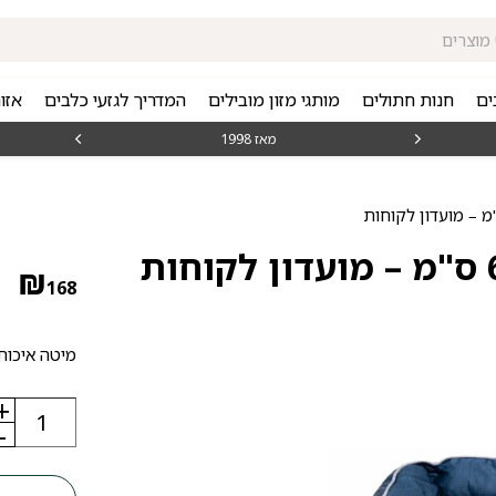
ים
חנות חתולים
מותגי מזון מובילים
המדריך לגזעי כלבים
אזו
מאז 1998
משלוחים מה
₪
168
מיטה איכותי
+
כמות
של
-
elite
-
מיטה