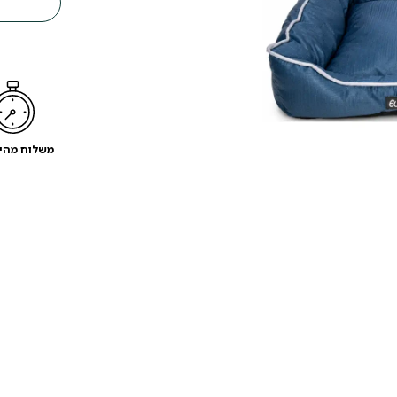
עמידה
לנוזלים
68
ס"מ
-
מועדון
לקוחות
משלוח מהי