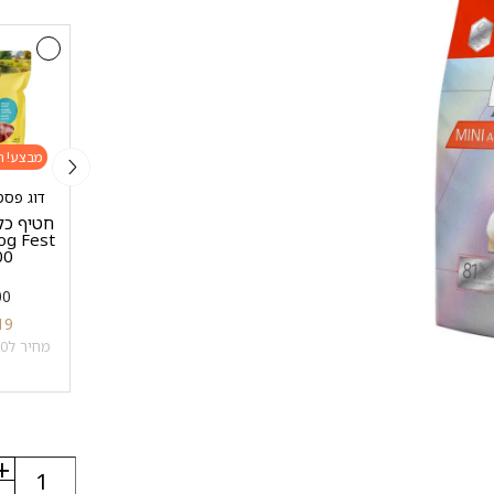
מבצע!
מבצע!
מבצע!
מן פור סאן - MEN FOR
דוג פסט - est
עי
10 מעדנים איכותיים
SAN
שיבולת
100 גרם
חטיף כל
MEN FOR SAN – שמן
500 
סלמון איכותי לכלבים
במבצע
1 ק"ג
500
₪
45
₪
10
500 מ"ל
19
מחיר ל100 מ"ל: 1 ₪
₪
98
₪
28
מחיר ל100 גרם: 3.8 ₪
מחיר ל100 מ"ל: 5.6 ₪
+
כמות
של
-