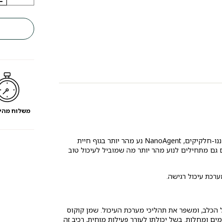
HiQ
מזון
לכלבים
בוגרים
מגזע
קטן
סלמון
ואורז
משלוח מהי
NanoAgent – מינרל טבעי המעובד לננו חלקיקים. בשל משקלם הקל של ננו-חלקיקים, NanoAgent נע מהר יותר בגוף חיית
מאשר חומרים מזינים שונים. כאשר הם במגע עם NanoAgent הם גם מתחילים לנוע מהר יותר מה שמוביל לעיכול טוב
ערכת עיכול רגישה.
 הכלב, ומשפר את תהליכי מערכת העיכול. שמן קוקוס
מים ומחלות. בשל יכולתו לעורר פעילות מוחית, רכיב זה