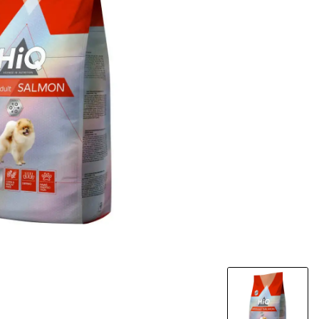
מבצע!
שמפו כלבים טב
FLAMINGO 
שועל
500 מ"ל
₪
45
₪
8
מחיר ל100 מ"ל: 1.6 ₪