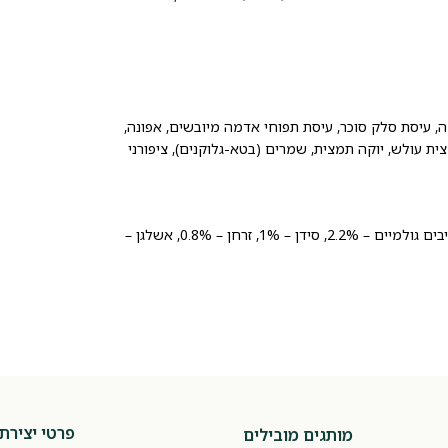
חי אדמה, עיסת סלק סוכר, עיסת תפוחי אדמה מיובשים, אפונה,
1), זרעי פשתן, שמרי בירה, תמצית עולש, יוקה תמצית, שמרים (בטא-גלוקנים), ציפורני
חלבון גולמי – 28%, שמנים ושומנים גולמיים – 16%, אפר גולמי – 6.8%, סיבים גולמיים – 2.2%, סידן – 1%, זרחן – 0.8%, אשלגן –
פרטי יצירת
מותגים מובילים