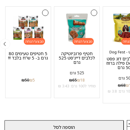
מבצע!
מבצע!
Dog F
חטיף פרוביוטיקה
5 חטיפים טעימים 80
לכלבים דייג'סט 525
גרם ב- 5 ש"ח בלבד !!!
בים דוג פסט
גרם
Dog Fest פילה ברווז
גרם
525 גרם
 גרם
₪
50
₪
5
₪
65
₪
18
₪
68
₪
מחיר ל100 גרם: 3.43 ₪
הוספה לסל