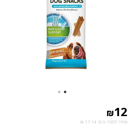
12
₪
מחיר ל100 גרם: 17.14 ₪