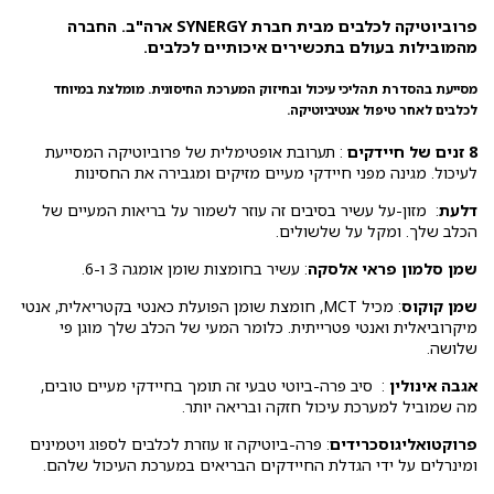
פרוביוטיקה לכלבים מבית חברת SYNERGY ארה"ב. החברה
מהמובילות בעולם בתכשירים איכותיים לכלבים.
מסייעת בהסדרת תהליכי עיכול ובחיזוק המערכת החיסונית. מומלצת במיוחד
לכלבים לאחר טיפול אנטיביוטיקה.
8 זנים של חיידקים
: תערובת אופטימלית של פרוביוטיקה המסייעת
לעיכול. מגינה מפני חיידקי מעיים מזיקים ומגבירה את החסינות
דלעת
: מזון-על עשיר בסיבים זה עוזר לשמור על בריאות המעיים של
הכלב שלך. ומקל על שלשולים.
שמן סלמון פראי אלסקה
: עשיר בחומצות שומן אומגה 3 ו-6.
שמן קוקוס
: מכיל MCT, חומצת שומן הפועלת כאנטי בקטריאלית, אנטי
מיקרוביאלית ואנטי פטרייתית. כלומר המעי של הכלב שלך מוגן פי
שלושה.
אגבה אינולין
: סיב פרה-ביוטי טבעי זה תומך בחיידקי מעיים טובים,
מה שמוביל למערכת עיכול חזקה ובריאה יותר.
פרוקטואליגוסכרידים
: פרה-ביוטיקה זו עוזרת לכלבים לספוג ויטמינים
ומינרלים על ידי הגדלת החיידקים הבריאים במערכת העיכול שלהם.