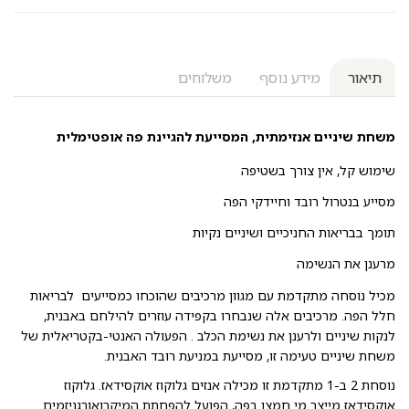
תיאור
מידע נוסף
משלוחים
משחת שיניים אנזימתית, המסייעת להגיינת פה אופטימלית
שימוש קל, אין צורך בשטיפה
מסייע בנטרול רובד וחיידקי הפה
תומך בבריאות החניכיים ושיניים נקיות
מרענן את הנשימה
מכיל נוסחה מתקדמת עם מגוון מרכיבים שהוכחו כמסייעים לבריאות
חלל הפה. מרכיבים אלה שנבחרו בקפידה עוזרים להילחם באבנית,
לנקות שיניים ולרענן את נשימת הכלב . הפעולה האנטי-בקטריאלית של
משחת שיניים טעימה זו, מסייעת במניעת רובד האבנית.
נוסחת 2 ב-1 מתקדמת זו מכילה אנזים גלוקוז אוקסידאז. גלוקוז
אוקסידאז מייצר מי חמצן בפה, הפועל להפחתת המיקרואורגניזמים