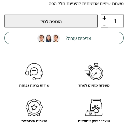
משחת שיניים אנזימתית להיגיינת חלל הפה
+
כמות
הוספה לסל
של
-
VETIQ
משחת
שיניים
צריכים עזרה?
אנזימתית
לכלבים
+מברשת
-
מועדון
לקוחות
משלוח מהיום למחר
שירות ברמה גבוהה
מוצרי בוטיק ייחודיים
מוצרים איכותיים